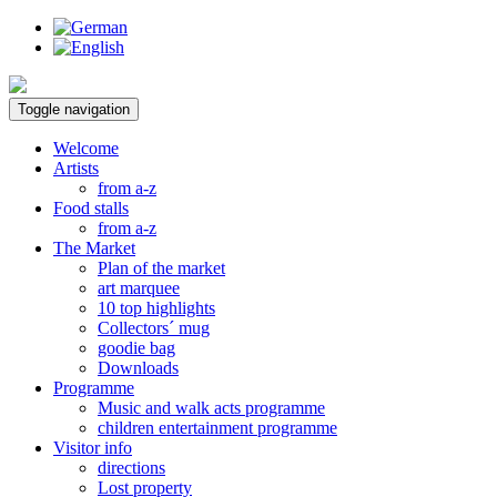
Toggle navigation
Welcome
Artists
from a-z
Food stalls
from a-z
The Market
Plan of the market
art marquee
10 top highlights
Collectors´ mug
goodie bag
Downloads
Programme
Music and walk acts programme
children entertainment programme
Visitor info
directions
Lost property