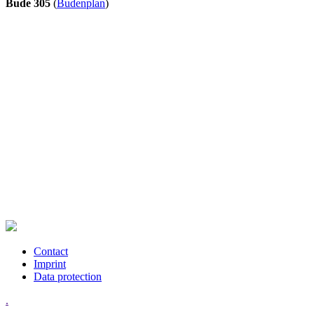
Bude 305
(
Budenplan
)
Contact
Imprint
Data protection
.