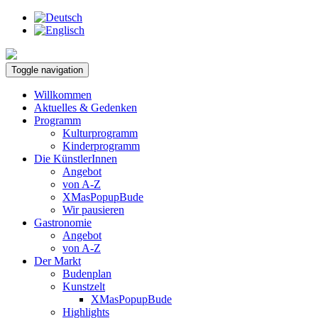
Toggle navigation
Willkommen
Aktuelles & Gedenken
Programm
Kulturprogramm
Kinderprogramm
Die KünstlerInnen
Angebot
von A-Z
XMasPopupBude
Wir pausieren
Gastronomie
Angebot
von A-Z
Der Markt
Budenplan
Kunstzelt
XMasPopupBude
Highlights