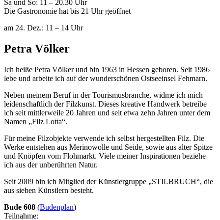
Sa und So: 11 – 20.30 Uhr
Die Gastronomie hat bis 21 Uhr geöffnet
am 24. Dez.: 11 – 14 Uhr
Petra Völker
Ich heiße Petra Völker und bin 1963 in Hessen geboren. Seit 1986
lebe und arbeite ich auf der wunderschönen Ostseeinsel Fehmarn.
Neben meinem Beruf in der Tourismusbranche, widme ich mich
leidenschaftlich der Filzkunst. Dieses kreative Handwerk betreibe
ich seit mittlerweile 20 Jahren und seit etwa zehn Jahren unter dem
Namen „Filz Lotta“.
Für meine Filzobjekte verwende ich selbst hergestellten Filz. Die
Werke entstehen aus Merinowolle und Seide, sowie aus alter Spitze
und Knöpfen vom Flohmarkt. Viele meiner Inspirationen beziehe
ich aus der unberührten Natur.
Seit 2009 bin ich Mitglied der Künstlergruppe „STILBRUCH“, die
aus sieben Künstlern besteht.
Bude 608
(
Budenplan
)
Teilnahme: