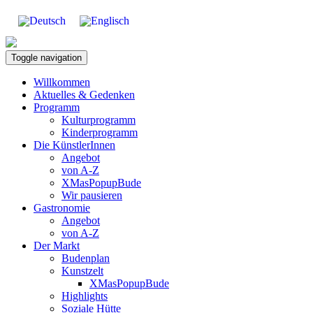
Toggle navigation
Willkommen
Aktuelles & Gedenken
Programm
Kulturprogramm
Kinderprogramm
Die KünstlerInnen
Angebot
von A-Z
XMasPopupBude
Wir pausieren
Gastronomie
Angebot
von A-Z
Der Markt
Budenplan
Kunstzelt
XMasPopupBude
Highlights
Soziale Hütte