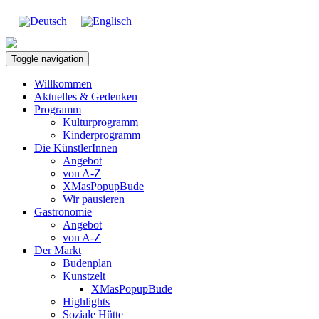
Toggle navigation
Willkommen
Aktuelles & Gedenken
Programm
Kulturprogramm
Kinderprogramm
Die KünstlerInnen
Angebot
von A-Z
XMasPopupBude
Wir pausieren
Gastronomie
Angebot
von A-Z
Der Markt
Budenplan
Kunstzelt
XMasPopupBude
Highlights
Soziale Hütte