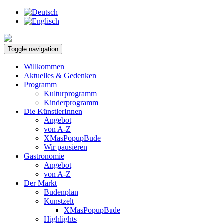
Toggle navigation
Willkommen
Aktuelles & Gedenken
Programm
Kulturprogramm
Kinderprogramm
Die KünstlerInnen
Angebot
von A-Z
XMasPopupBude
Wir pausieren
Gastronomie
Angebot
von A-Z
Der Markt
Budenplan
Kunstzelt
XMasPopupBude
Highlights