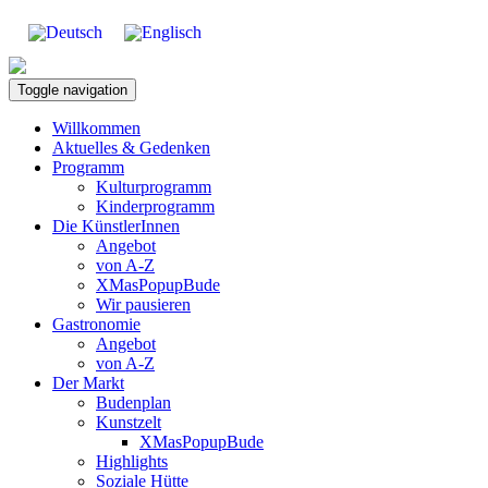
Toggle navigation
Willkommen
Aktuelles & Gedenken
Programm
Kulturprogramm
Kinderprogramm
Die KünstlerInnen
Angebot
von A-Z
XMasPopupBude
Wir pausieren
Gastronomie
Angebot
von A-Z
Der Markt
Budenplan
Kunstzelt
XMasPopupBude
Highlights
Soziale Hütte