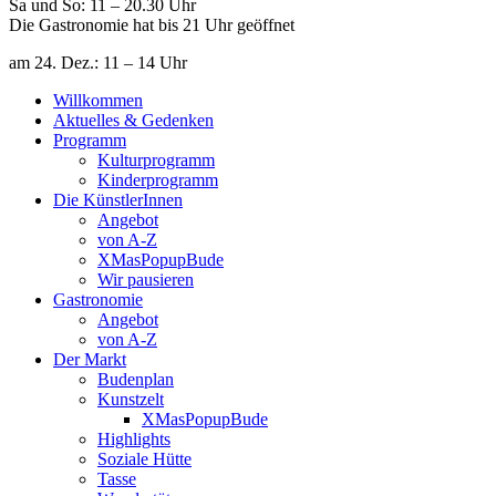
Sa und So: 11 – 20.30 Uhr
Die Gastronomie hat bis 21 Uhr geöffnet
am 24. Dez.: 11 – 14 Uhr
Willkommen
Aktuelles & Gedenken
Programm
Kulturprogramm
Kinderprogramm
Die KünstlerInnen
Angebot
von A-Z
XMasPopupBude
Wir pausieren
Gastronomie
Angebot
von A-Z
Der Markt
Budenplan
Kunstzelt
XMasPopupBude
Highlights
Soziale Hütte
Tasse