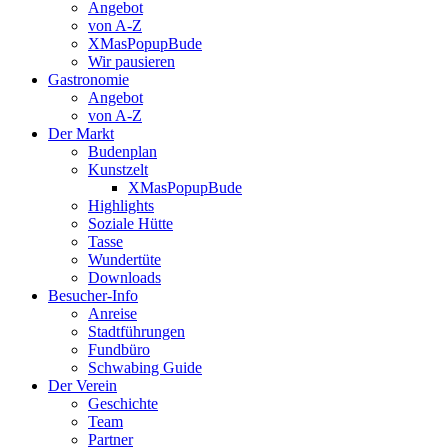
Angebot
von A-Z
XMasPopupBude
Wir pausieren
Gastronomie
Angebot
von A-Z
Der Markt
Budenplan
Kunstzelt
XMasPopupBude
Highlights
Soziale Hütte
Tasse
Wundertüte
Downloads
Besucher-Info
Anreise
Stadtführungen
Fundbüro
Schwabing Guide
Der Verein
Geschichte
Team
Partner