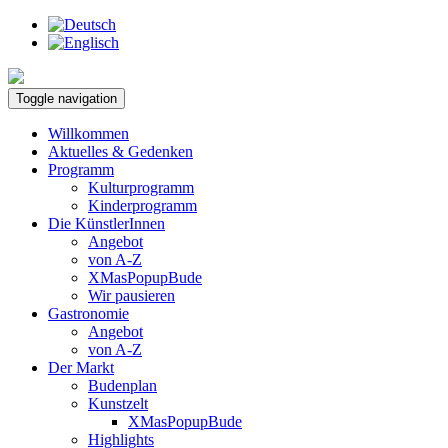
Toggle navigation
Willkommen
Aktuelles & Gedenken
Programm
Kulturprogramm
Kinderprogramm
Die KünstlerInnen
Angebot
von A-Z
XMasPopupBude
Wir pausieren
Gastronomie
Angebot
von A-Z
Der Markt
Budenplan
Kunstzelt
XMasPopupBude
Highlights