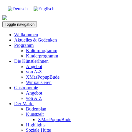
Toggle navigation
Willkommen
Aktuelles & Gedenken
Programm
Kulturprogramm
Kinderprogramm
Die KünstlerInnen
Angebot
von A-Z
XMasPopupBude
Wir pausieren
Gastronomie
Angebot
von A-Z
Der Markt
Budenplan
Kunstzelt
XMasPopupBude
Highlights
Soziale Hütte