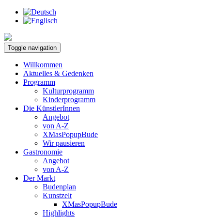
Toggle navigation
Willkommen
Aktuelles & Gedenken
Programm
Kulturprogramm
Kinderprogramm
Die KünstlerInnen
Angebot
von A-Z
XMasPopupBude
Wir pausieren
Gastronomie
Angebot
von A-Z
Der Markt
Budenplan
Kunstzelt
XMasPopupBude
Highlights