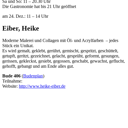
Sa und So: 11 – 20.30 Uhr
Die Gastronomie hat bis 21 Uhr geöffnet
am 24. Dez.: 11 – 14 Uhr
Eiber, Heike
Moderne Malerei und Collagen mit Öl- und Acrylfarben – jedes
Stück ein Unikat.
Es wird gemalt, geklebt, gerührt, gemischt, gespritzt, geschüttelt,
getupft, geritzt, gezeichnet, gelacht, gesprüht, geformt, gesungen,
gerissen, gekleckst, gesiebt, gegossen, geschabt, gewachst, geflucht,
gehofft, gebangt und am Ende alles gut.
Bude 406
(
Budenplan
)
Teilnahme:
Website:
http://www.heike-eiber.de