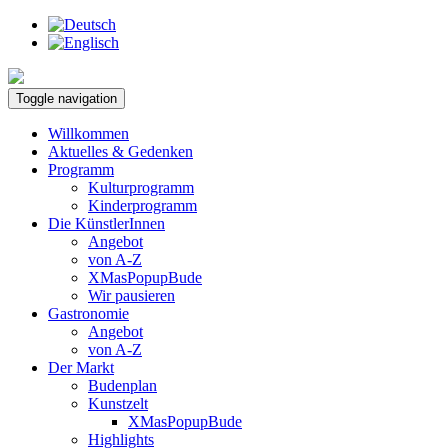
Toggle navigation
Willkommen
Aktuelles & Gedenken
Programm
Kulturprogramm
Kinderprogramm
Die KünstlerInnen
Angebot
von A-Z
XMasPopupBude
Wir pausieren
Gastronomie
Angebot
von A-Z
Der Markt
Budenplan
Kunstzelt
XMasPopupBude
Highlights