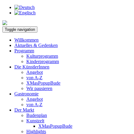
Toggle navigation
Willkommen
Aktuelles & Gedenken
Programm
Kulturprogramm
Kinderprogramm
Die KünstlerInnen
Angebot
von A-Z
XMasPopupBude
Wir pausieren
Gastronomie
Angebot
von A-Z
Der Markt
Budenplan
Kunstzelt
XMasPopupBude
Highlights